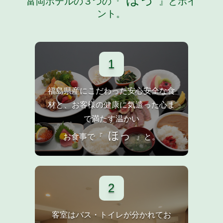
ほっ
富岡ホテルの３つの『
』とポイ
ント。
1
福島県産にこだわった安心安全な食
材と、お客様の健康に気遣った心ま
で満たす温かい
ほっ
お食事で『
』と。
2
客室はバス・トイレが分かれてお