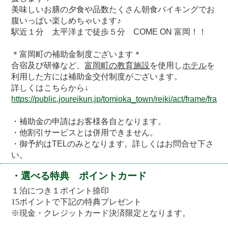
美味しいお膳の夕食や品数たくさん朝食バイキングでお
腹いっぱい楽しめちゃいます♪
駅近１分 太平洋まで徒歩５分 COME ON 富岡！！
＊富岡町の補助金制度ございます＊
合宿及び研修など、
富岡町の教育施設
を使用し
ホテル
を
利用した方には補助金交付制度がございます。
詳しくはこちらから↓
https://public.joureikun.jp/tomioka_town/reiki/act/frame/fr
・補助金の申請はお客様各自となります。
・他割引サービスとは併用できません。
・
御予約はTELのみとなります。詳しくはお問合せ下さ
い。
・選べる特典 ポイントカード
１泊につき１ポイント捺印
15ポイントで下記の特典プレゼント
※現金・クレジットカード決済限定となります。