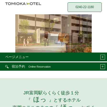
0240-22-1180
ページメニュー
宿泊予約
Online Reservation
JR富岡駅らくらく徒歩１分
ほっ
『
』とするホテル