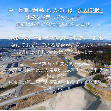
中・長期ご利用の法人様には、
法人様特別
価格
を設定しております。
詳細はお問い合わせくださいませ。
Webでのご予約ができない日程でも、お電
話にてお受けできる場合がございます。
お気軽にお問い合わせくださいませ。
〜各方面・所要時間〜
東京電力第一原子力発電所（大熊町）まで車で
約１５分
東京電力第二原子力発電所（楢葉町）まで車で
約 ５分