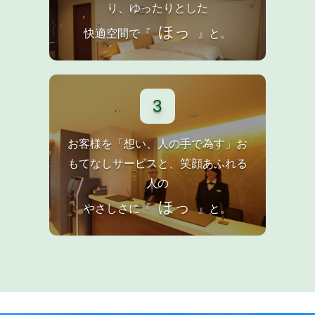
り、ゆったりとした
ほっ
快適空間で『
』と。
3
お客様を「想い、人の手で為す」お
もてなしサービスと、笑顔あふれる
人の
ほっ
やさしさに『
』と。