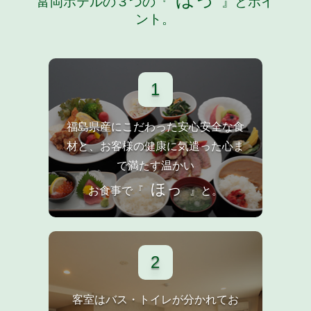
ほっ
富岡ホテルの３つの『
』とポイ
ント。
1
福島県産にこだわった安心安全な食
材と、お客様の健康に気遣った心ま
で満たす温かい
ほっ
お食事で『
』と。
2
客室はバス・トイレが分かれてお