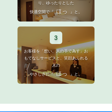
り、ゆったりとした
ほっ
快適空間で『
』と。
3
お客様を「想い、人の手で為す」お
もてなしサービスと、笑顔あふれる
人の
ほっ
やさしさに『
』と。