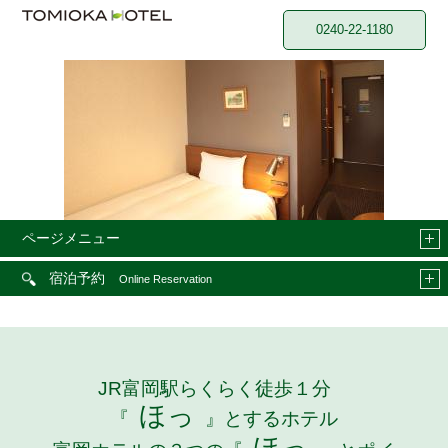
0240-22-1180
ページメニュー
宿泊予約
Online Reservation
JR富岡駅らくらく徒歩１分
ほっ
『
』とするホテル