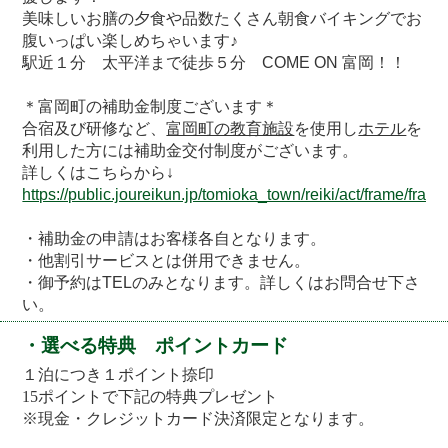
美味しいお膳の夕食や品数たくさん朝食バイキングでお
腹いっぱい楽しめちゃいます♪
駅近１分 太平洋まで徒歩５分 COME ON 富岡！！
＊富岡町の補助金制度ございます＊
合宿及び研修など、
富岡町の教育施設
を使用し
ホテル
を
利用した方には補助金交付制度がございます。
詳しくはこちらから↓
https://public.joureikun.jp/tomioka_town/reiki/act/frame/fr
・補助金の申請はお客様各自となります。
・他割引サービスとは併用できません。
・
御予約はTELのみとなります。詳しくはお問合せ下さ
い。
・選べる特典 ポイントカード
１泊につき１ポイント捺印
15ポイントで下記の特典プレゼント
※現金・クレジットカード決済限定となります。