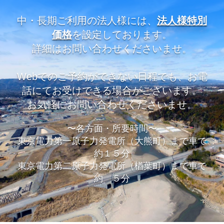
中・長期ご利用の法人様には、
法人様特別
価格
を設定しております。
詳細はお問い合わせくださいませ。
Webでのご予約ができない日程でも、お電
話にてお受けできる場合がございます。
お気軽にお問い合わせくださいませ。
〜各方面・所要時間〜
東京電力第一原子力発電所（大熊町）まで車で
約１５分
東京電力第二原子力発電所（楢葉町）まで車で
約 ５分